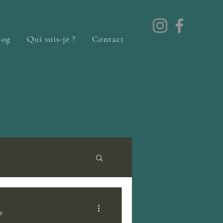
log
Qui suis-je ?
Contact
e