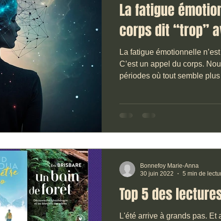
La fatigue émotion
corps dit “trop” 
La fatigue émotionnelle n’es
C’est un appel du corps. Nou
périodes où tout semble plus 
émotions, les décisions du 
l’intérieur avançait avec un p
Bonnefoy Marie-Anna
30 juin 2022
5 min de lectu
Top 5 des lecture
L'été arrive à grands pas. Et 