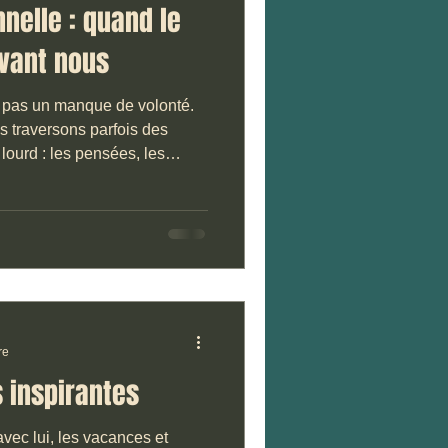
nelle : quand le
avant nous
t pas un manque de volonté.
s traversons parfois des
lourd : les pensées, les
quotidien… Comme si
oids discret mais constant.
re
s inspirantes
avec lui, les vacances et