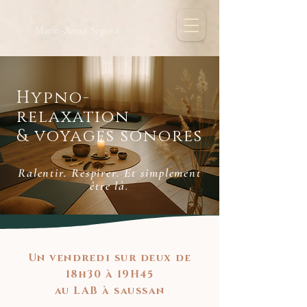
Marie-Anna Segura
Hypno-
relaxation
& voyages sonores
Ralentir. Respirer. Et simplement
être là.
Un vendredi sur deux de
18h30 à 19H45
au LAB à saussan