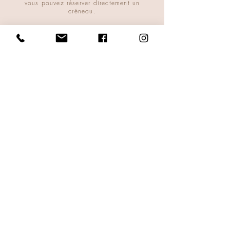
vous pouvez réserver directement un
créneau.
Réserver une séance
Si vous hésitez sur l'approche à choisir,
vous pouvez m’écrire simplement : nous
pourrons échanger.
Recevoir une respiration, de
temps en temps.
E-mail
Recevoir