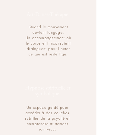
Art-Danse-Thérapie
Quand le mouvement
devient langage.
Un accompagnement où
le corps et l’inconscient
dialoguent pour libérer
ce qui est resté figé.
Hypnose spirituelle et
symbolique
Un espace guidé pour
accéder à des couches
subtiles de la psyché et
comprendre autrement
son vécu.