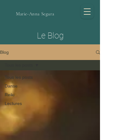
Marie-Anna Segura
Le Blog
Blog
Tous les posts
Tous les posts
Danse
Reiki
Lectures