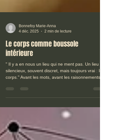
Bonnefoy Marie-Anna
4 déc. 2025
2 min de lecture
Le corps comme boussole
intérieure
" Il y a en nous un lieu qui ne ment pas. Un lieu
silencieux, souvent discret, mais toujours vrai : le
corps." Avant les mots, avant les raisonnements,
avant même la conscience de ce que nous
traversons, le corps ressent. Il perçoit, se tend,
s’ouvre, se ferme, appelle, alerte ou se retire.
Nous traversons parfois des périodes où tout
semble plus lourd : les pensées, les émotions, les
décisions du quotidien… Comme si l’intérieur
avançait avec un poids discret mais constant.