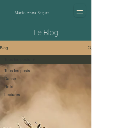
Marie-Anna Segura
Le Blog
Blog
Tous les posts
Tous les posts
Danse
Reiki
Lectures