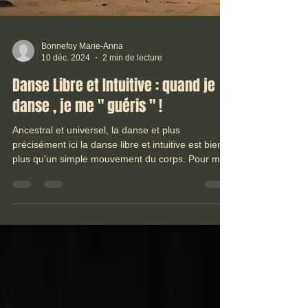
Bonnefoy Marie-Anna
10 déc. 2024
2 min de lecture
Danse Libre et Intuitive : quand je
danse , je me " guéris " !
Ancestral et universel, la danse et plus
précisément ici la danse libre et intuitive est bien
plus qu'un simple mouvement du corps. Pour moi
et vous l’aurez compris, elle représente depuis
toujours une forme de thérapie, un exutoire
essentiel, un langage silencieux et tant aimé entre
mon corps et mon âme. Quand je danse, je me "
guéris " dans le sens de je me libère et je me
renouvelle. La danse libre, une danse universelle.
Dans ces instants où la musique, intérieure ou
exté