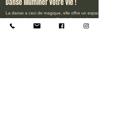
Bonnefoy Marie-Anna
10 déc. 2024
2 min de lecture
5 Bonnes Raisons de laisser la
Danse illuminer votre vie !
La danse a ceci de magique, elle offre un espace
d'expression pure, un souffle de liberté, elle
gomme le temps et efface les barrières culturelles
et linguistiques en rassemblant autour de la joie et
du plaisir.